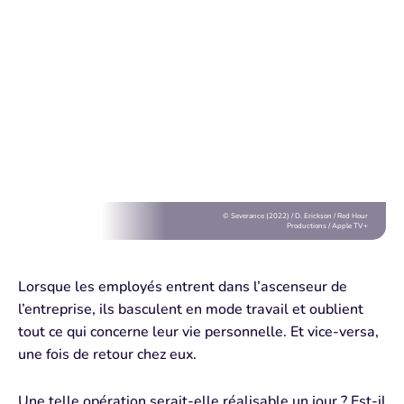
© Severance (2022) / D. Erickson / Red Hour
Productions / Apple TV+
Lorsque les employés entrent dans l’ascenseur de
l’entreprise, ils basculent en
mode travail
et oublient
tout ce qui concerne leur
vie personnelle
. Et vice-versa,
une fois de retour chez eux.
Une telle opération serait-elle réalisable un jour ? Est-il