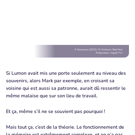
© Severance (2022) / D. Erickson / Red Hour
Productions / Apple TV+
Si Lumon avait mis une porte seulement au niveau des
souvenirs, alors Mark par exemple, en croisant
sa
voisine
qui est aussi sa patronne, aurait dû
ressentir le
même malaise
que sur son lieu de travail.
Et ça,
même s’il ne
se souvient pas
pourquoi !
Mais tout ça,
c’est de la
théorie
.
Le fonctionnement de
la mémoire est
extrêmement complexe
, et on n’a pas