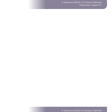
© Severance (2022) / D. Erickson / Red Hour
Productions / Apple TV+
© Severance (2022) / D. Erickson / Red Hour