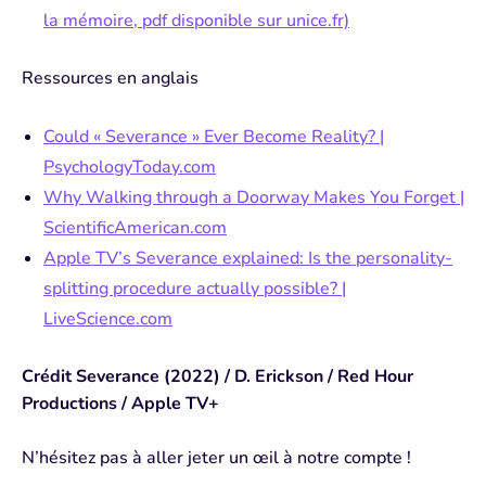
la mémoire, pdf disponible sur unice.fr)
Ressources en anglais
Could « Severance » Ever Become Reality? |
PsychologyToday.com
Why Walking through a Doorway Makes You Forget |
ScientificAmerican.com⁠
Apple TV’s Severance explained: Is the personality-
splitting procedure actually possible? |
LiveScience.com
Crédit
Severance (2022) / D. Erickson / Red Hour
Productions / Apple TV+
N’hésitez pas à aller jeter un œil à notre compte !