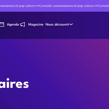
sances et pop culture 👀
Curiosité, connaissances et pop culture 👀
Curiosité, c
Agenda
Magazine
Nous découvrir
aires