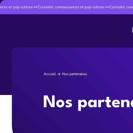
 et pop culture 👀
Curiosité, connaissances et pop culture 👀
Curiosité, connais
Instant Cult
Accueil
Nos partenaires
Nos parten