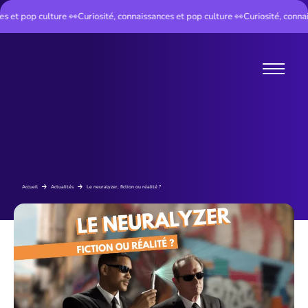
 et pop culture 👀
Curiosité, connaissances et pop culture 👀
Curiosité, connais
Instant Cult
Accueil
Actualités
Le neuralyzer, fiction ou réalité ?