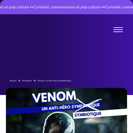
 et pop culture 👀
Curiosité, connaissances et pop culture 👀
Curiosité, connais
Instant Cult
Accueil
Actualités
Venom, un anti-héros symbiotique…