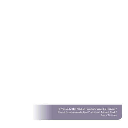
© Venom (2018) / Ruben Fleischer / Columbia Pictures /
Marvel Entertainment / Arad Prod. / Matt Tolmach Prod. /
Pascal Pictures