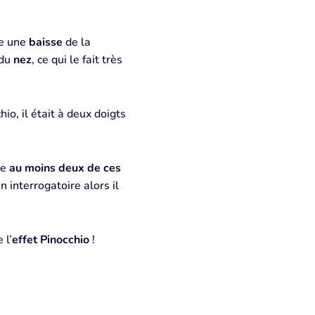
e une
baisse
de la
 du
nez
, ce qui le fait très
io, il était à deux doigts
te
au moins deux de ces
n interrogatoire alors il
 l’
effet Pinocchio
!