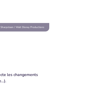
. Sharpsteen / Walt Disney Productions
tecte les changements
e…).