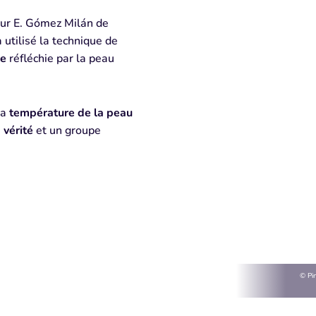
eur E. Gómez Milán de
 utilisé la technique de
ge
réfléchie par la peau
la
température de la peau
a
vérité
et un groupe
© Pi