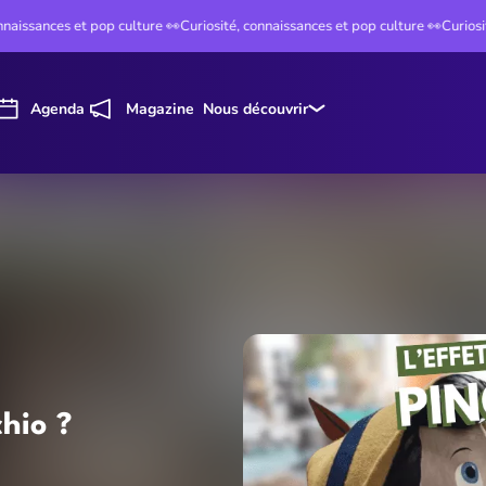
ssances et pop culture 👀
Curiosité, connaissances et pop culture 👀
Curiosité, 
Agenda
Magazine
Nous découvrir
chio ?