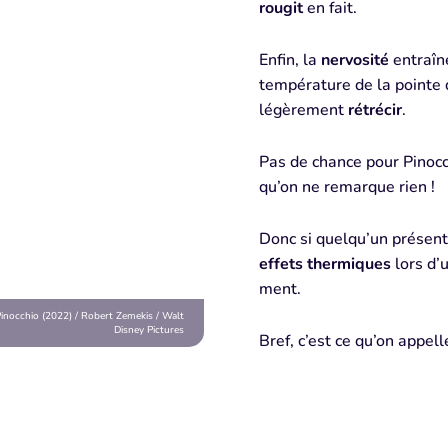
rougit
en fait.
Enfin, la
nervosité
entraîn
température de la pointe
légèrement
rétrécir
.
Pas de chance pour Pinocch
qu’on ne remarque rien !
Donc si quelqu’un présen
effets thermiques
lors d’u
ment.
inocchio (2022) / Robert Zemekis / Walt
Disney Pictures
Bref, c’est ce qu’on appelle