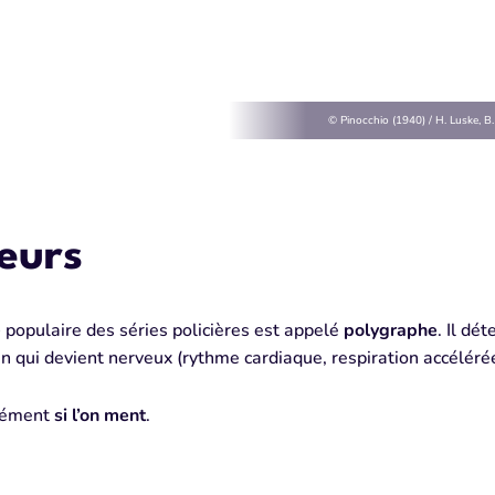
© Pinocchio (1940) / H. Luske, B
eurs
e
populaire des séries policières est appelé
polygraphe
. Il dé
n qui devient nerveux (rythme cardiaque, respiration accéléré
cément
si l’on ment
.